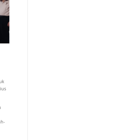
uk
ius
u
ah-