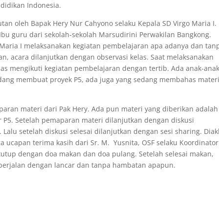
idikan Indonesia.
an oleh Bapak Hery Nur Cahyono selaku Kepala SD Virgo Maria I.
bu guru dari sekolah-sekolah Marsudirini Perwakilan Bangkong.
Maria I melaksanakan kegiatan pembelajaran apa adanya dan tan
an, acara dilanjutkan dengan observasi kelas. Saat melaksanakan
las mengikuti kegiatan pembelajaran dengan tertib. Ada anak-ana
sedang membuat proyek P5, ada juga yang sedang membahas mater
ran materi dari Pak Hery. Ada pun materi yang diberikan adalah
r P5. Setelah pemaparan materi dilanjutkan dengan diskusi
lu setelah diskusi selesai dilanjutkan dengan sesi sharing. Diak
ucapan terima kasih dari Sr. M. Yusnita, OSF selaku Koordinator
utup dengan doa makan dan doa pulang. Setelah selesai makan,
 berjalan dengan lancar dan tanpa hambatan apapun.