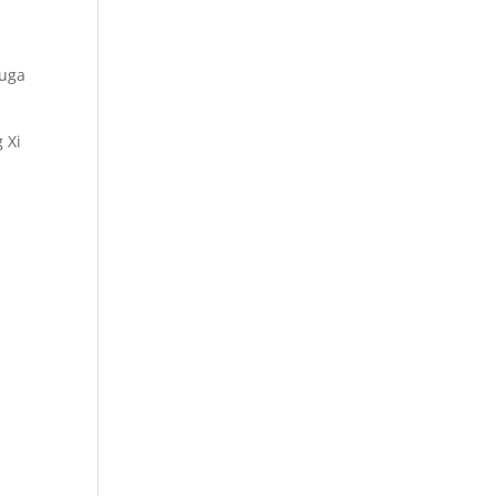
juga
 Xi
n