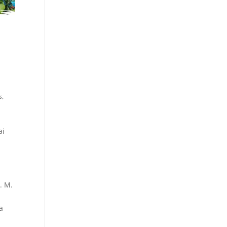
s,
ai
. M.
a