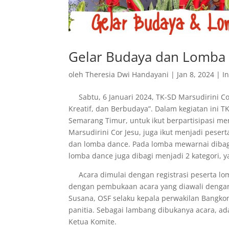
Gelar Budaya dan Lomba T
oleh
Theresia Dwi Handayani
|
Jan 8, 2024
|
I
Sabtu, 6 Januari 2024, TK-SD Marsudirini C
Kreatif, dan Berbudaya”. Dalam kegiatan ini 
Semarang Timur, untuk ikut berpartisipasi me
Marsudirini Cor Jesu, juga ikut menjadi pes
dan lomba dance. Pada lomba mewarnai dibagi
lomba dance juga dibagi menjadi 2 kategori, 
Acara dimulai dengan registrasi peserta lomb
dengan pembukaan acara yang diawali dengan 
Susana, OSF selaku kepala perwakilan Bangkong
panitia. Sebagai lambang dibukanya acara, ada
Ketua Komite.