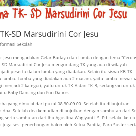
K-SD Marsudirini Cor Jesu
nformasi Sekolah
or Jesu mengadakan Gelar Budaya dan Lomba dengan tema “Cerda
TK-SD Marsudirini Cor Jesu mengundang TK yang ada di wilayah
njadi peserta dalam lomba yang diadakan. Selain itu siswa KB-TK
erta lomba. Lomba yang diadakan ada 2 macam, yaitu lomba mewarn
 menjadi 2 kategori, yaitu untuk TK-A dan TK-B, sedangkan untuk
yaitu Baby Dancing dan Fun Dance.
a yang dimulai dari pukul 08.30-09.00. Setelah itu dilanjutkan
doa. Setelah doa kemudian dilanjutkan dengan sambutan dari Sr
 serta sambutan dari Ibu Agustina Wagiyanti, S. Pd. selaku ketua
 juga sesi penerbangan balon oleh Ketua Panitia, Para Suster sert