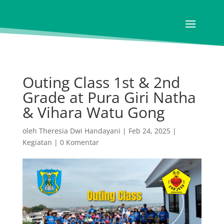
Outing Class 1st & 2nd
Grade at Pura Giri Natha
& Vihara Watu Gong
oleh
Theresia Dwi Handayani
|
Feb 24, 2025
|
Kegiatan
|
0 Komentar