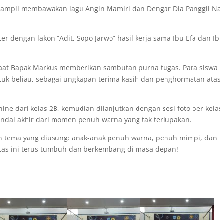
y tampil membawakan lagu Angin Mamiri dan Dengar Dia Panggil 
er dengan lakon “Adit, Sopo Jarwo” hasil kerja sama Ibu Efa dan I
saat Bapak Markus memberikan sambutan purna tugas. Para siswa
uk beliau, sebagai ungkapan terima kasih dan penghormatan ata
ne dari kelas 2B, kemudian dilanjutkan dengan sesi foto per kela
ndai akhir dari momen penuh warna yang tak terlupakan.
an tema yang diusung: anak-anak penuh warna, penuh mimpi, dan
tas ini terus tumbuh dan berkembang di masa depan!