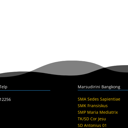
Telp
Marsudirini Bangkong
SMA Sedes Sapientiae
412256
SMK Fransiskus
SMP Maria Mediatrix
TK/SD Cor Jesu
SD Antonius 01