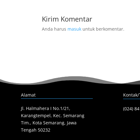
Kirim Komentar
Anda harus
masuk
untuk berkomentar.
Alamat
Kontak/
Jl. Halmahera I No.1/21,
(024) 8
Karangtempel, Kec. Semarang
Tim., Kota Semarang, Jawa
Tengah 50232