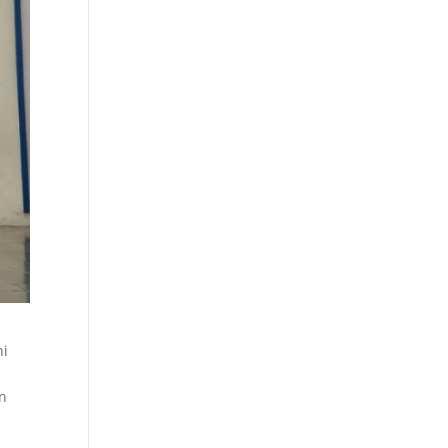
ni
an