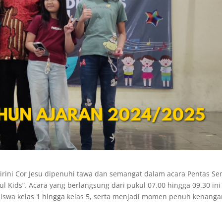
dirini Cor Jesu dipenuhi tawa dan semangat dalam acara Pentas Se
 Kids”. Acara yang berlangsung dari pukul 07.00 hingga 09.30 ini
siswa kelas 1 hingga kelas 5, serta menjadi momen penuh kenang