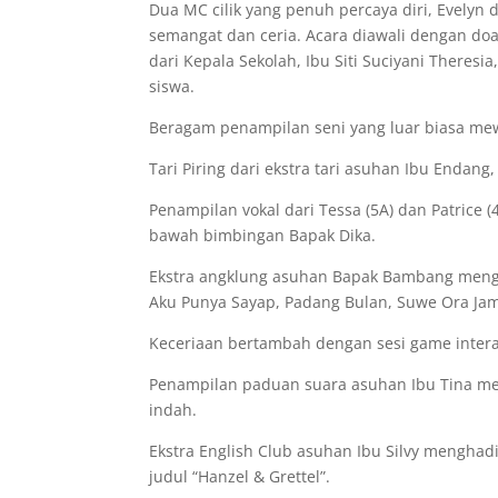
Dua MC cilik yang penuh percaya diri, Evelyn
semangat dan ceria. Acara diawali dengan do
dari Kepala Sekolah, Ibu Siti Suciyani Theresi
siswa.
Beragam penampilan seni yang luar biasa mew
Tari Piring dari ekstra tari asuhan Ibu Enda
Penampilan vokal dari Tessa (5A) dan Patric
bawah bimbingan Bapak Dika.
Ekstra angklung asuhan Bapak Bambang mengh
Aku Punya Sayap, Padang Bulan, Suwe Ora Ja
Keceriaan bertambah dengan sesi game interak
Penampilan paduan suara asuhan Ibu Tina men
indah.
Ekstra English Club asuhan Ibu Silvy menghad
judul “Hanzel & Grettel”.