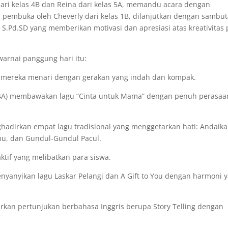
 dari kelas 4B dan Reina dari kelas 5A, memandu acara dengan
a pembuka oleh Cheverly dari kelas 1B, dilanjutkan dengan sambu
a, S.Pd.SD yang memberikan motivasi dan apresiasi atas kreativitas
arnai panggung hari itu:
ng, mereka menari dengan gerakan yang indah dan kompak.
e (4A) membawakan lagu “Cinta untuk Mama” dengan penuh perasaan
adirkan empat lagu tradisional yang menggetarkan hati: Andaik
mu, dan Gundul-Gundul Pacul.
tif yang melibatkan para siswa.
yanyikan lagu Laskar Pelangi dan A Gift to You dengan harmoni 
irkan pertunjukan berbahasa Inggris berupa Story Telling dengan