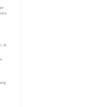
tan
 para
, di
an
yang