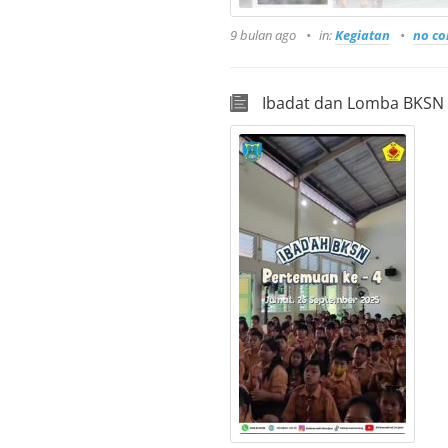
9 bulan ago
in:
Kegiatan
no c
Ibadat dan Lomba BKSN 