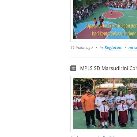
11 bulan ago
in:
Kegiatan
no 
MPLS SD Marsudirini Cor