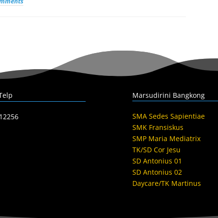
omments
Telp
Marsudirini Bangkong
SMA Sedes Sapientiae
412256
SMK Fransiskus
SMP Maria Mediatrix
TK/SD Cor Jesu
SD Antonius 01
SD Antonius 02
Daycare/TK Martinus