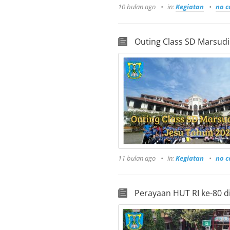
10 bulan ago
in:
Kegiatan
no 
Outing Class SD Marsudi
11 bulan ago
in:
Kegiatan
no 
Perayaan HUT RI ke-80 d