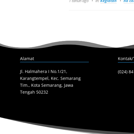
1 tahun ago
in:
Kegiatan
no c
Alamat
Kontak/
Jl. Halmahera I No.1/21,
(024) 8
Karangtempel, Kec. Semarang
Tim., Kota Semarang, Jawa
Tengah 50232