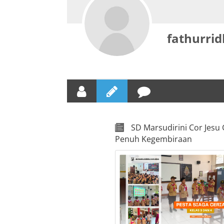
fathurri
SD Marsudirini Cor Jesu 
Penuh Kegembiraan